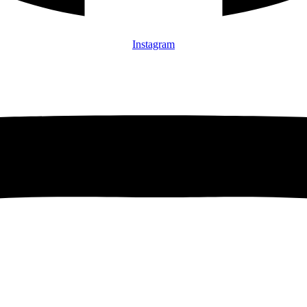
Instagram