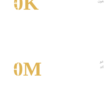
0
K
فون
وشركاء
مكرسون لل
على مشاريع
مبتكرة وذات
تأثير.
0
M
عو
إجمالي قيمة
ائد
المشاريع
المنجزة، مما
يعكس التزامن
بالجودة والنم