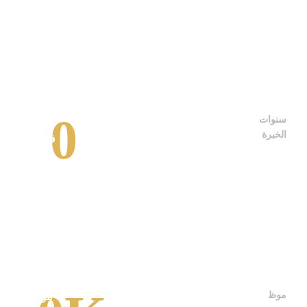
مشاريعها بنج
0
سنوات
سنوات من ال
الخبرة
في الهندسة
والبناء عبر
مختلف
القطاعات
موظ
موظفون